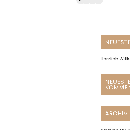
die Wunschliste
NEUESTE
Herzlich Wi
NEUEST
KOMME
ARCHIV