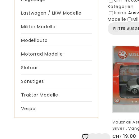
CHF 400.0
Kategorien
keine Aus
Lastwagen / LKW Modelle
Modelle
Mi
Militär Modelle
FILTER AUS
Modellauto
Motorrad Modelle
Slotcar
Sonstiges
Traktor Modelle
Vespa
Vauxhall As
Silver , Van
CHF
19.00
Auf