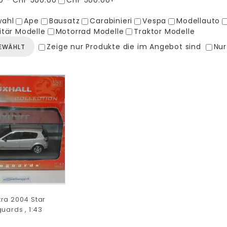
0 - CHF 500.00
CHF 500.00+
wahl
Ape
Bausatz
Carabinieri
Vespa
Modellauto
litär Modelle
Motorrad Modelle
Traktor Modelle
Zeige nur Produkte die im Angebot sind
Nur
GEWÄHLT
tra 2004 Star
guards , 1:43