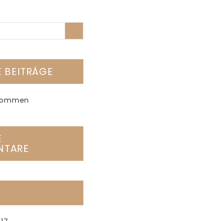
 BEITRÄGE
llkommen
E
NTARE