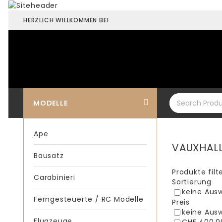
HERZLICH WILLKOMMEN BEI
MODELLE
Ape
VAUXHAL
Bausatz
Produkte fil
Carabinieri
Sortierung
keine Aus
Ferngesteuerte / RC Modelle
Preis
keine Aus
Flugzeuge