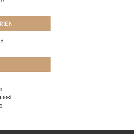
17
RIEN
ed
d
Feed
g