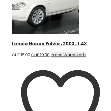
Lancia Nuova Fulvia , 2003 , 1:43
Ursprünglicher
Aktueller
CHF
15.00
CHF
10.00
In den Warenkorb
Preis
Preis
war:
ist:
CHF 15.00
CHF 10.00.