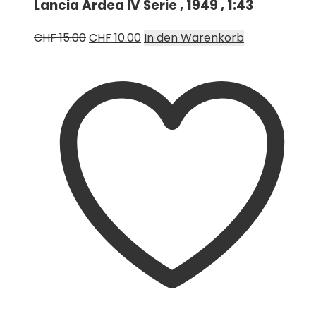
Lancia Ardea IV Serie , 1949 , 1:43
Ursprünglicher
Aktueller
CHF
15.00
CHF
10.00
In den Warenkorb
Preis
Preis
war:
ist:
CHF 15.00
CHF 10.00.