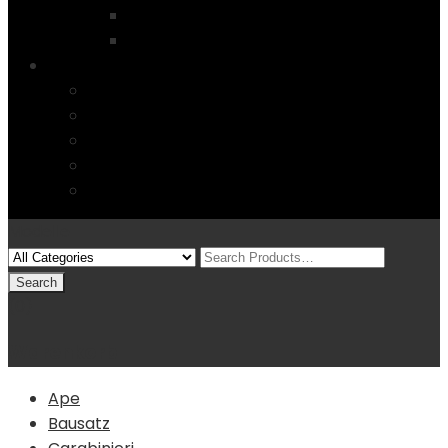
Startseite
4 Columns
Features
Über uns
Kontakt
Typography
FAQs
Sitemap
Modelle
(0)
Warenkorb
Ape
Bausatz