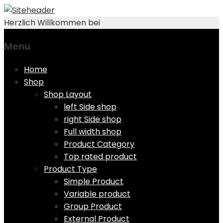
Herzlich Willkommen bei
Menu
Skip
Home
to
Shop
content
Shop Layout
left Side shop
right Side shop
Full width shop
Product Category
Top rated product
Product Type
Simple Product
Variable product
Group Product
External Product