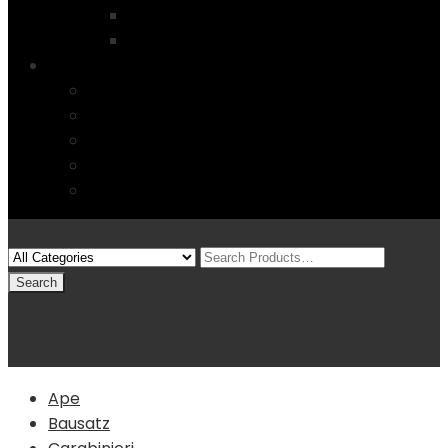
Startseite
4 Columns
Features
Über uns
Kontakt
Typography
FAQs
Sitemap
Modelle
(0)
Warenkorb
Ape
Bausatz