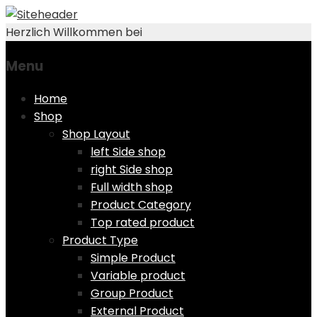
Herzlich Willkommen bei
Menu
Skip
Home
to
Shop
content
Shop Layout
left Side shop
right Side shop
Full width shop
Product Category
Top rated product
Product Type
Simple Product
Variable product
Group Product
External Product