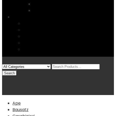
Startseite
4 Columns
Features
Über uns
Kontakt
Typography
FAQs
Sitemap
Modelle
(0)
Warenkorb
Ape
Bausatz