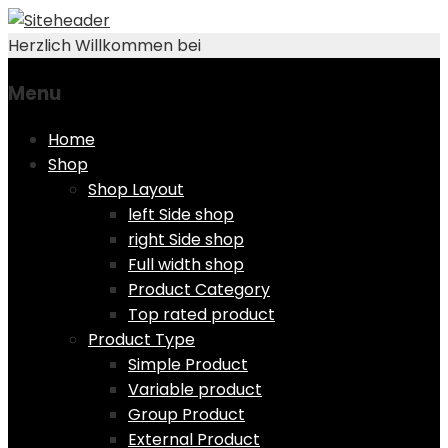
Herzlich Willkommen bei
Menu
Skip
Home
to
Shop
content
Shop Layout
left Side shop
right Side shop
Full width shop
Product Category
Top rated product
Product Type
Simple Product
Variable product
Group Product
External Product