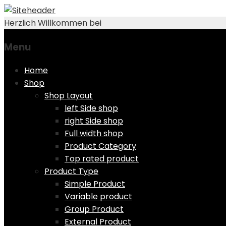
Herzlich Willkommen bei
Menu
Skip
Home
to
Shop
content
Shop Layout
left Side shop
right Side shop
Full width shop
Product Category
Top rated product
Product Type
Simple Product
Variable product
Group Product
External Product