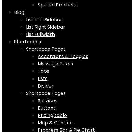
Special Products
Blog
List Left Sidebar
List Right Sidebar
List Fullwidth
Shortcodes
Shortcode Pages
Accordions & Toggles
Message Boxes
Tabs
Lists
Divider
Shortcode Pages
Services
Buttons
Pricing table
Map & Contact
Progress Bar & Pie Chart