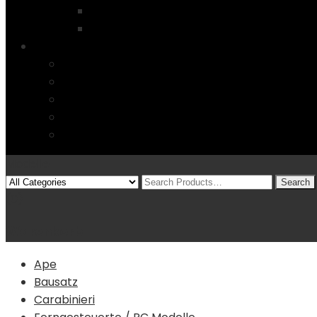
Startseite
4 Columns
Features
Über uns
Kontakt
Typography
FAQs
Sitemap
Modelle
(0)
Warenkorb
Ape
Bausatz
Carabinieri