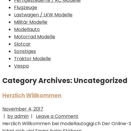
Ferngesteuerte / RC Modelle
Flugzeuge
Lastwagen / LKW Modelle
Militär Modelle
Modellauto
Motorrad Modelle
Slotcar
Sonstiges
Traktor Modelle
Vespa
Category Archives: Uncategorized
Herzlich Willkommen
November 4, 2017
|
by admin
|
Leave a Comment
Herzlich Willkommen bei modellautogigi.ch Der Online
lohnt sich, viel Spass beim Stöbern…