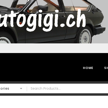
HOME
S
gories