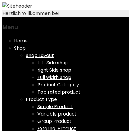
Herzlich Willkommen bei
Menu
Skip
Home
to
Shop
content
Shop Layout
left Side shop
right Side shop
Full width shop
Product Category
Top rated product
Product Type
Simple Product
Variable product
Group Product
External Product