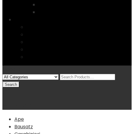
Startseite
4 Columns
Features
Über uns
Kontakt
Typography
FAQs
Sitemap
Modelle
(0)
Warenkorb
Ape
Bausatz