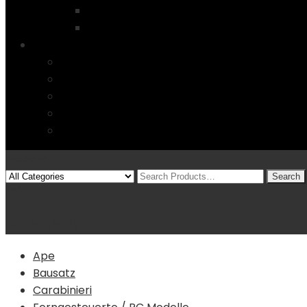
Startseite
4 Columns
Features
Über uns
Kontakt
Typography
FAQs
Sitemap
Modelle
(0)
Warenkorb
Ape
Bausatz
Carabinieri