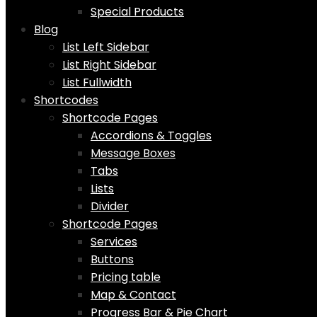
Special Products
Blog
List Left Sidebar
List Right Sidebar
List Fullwidth
Shortcodes
Shortcode Pages
Accordions & Toggles
Message Boxes
Tabs
Lists
Divider
Shortcode Pages
Services
Buttons
Pricing table
Map & Contact
Progress Bar & Pie Chart