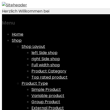
Herzlich Willkommen bei
Menu
Skip
Home
to
Shop
content
Shop Layout
left Side shop
right Side shop
Full width shop
Product Category
Top rated product
Product Type
Simple Product
Variable product
Group Product
External Product