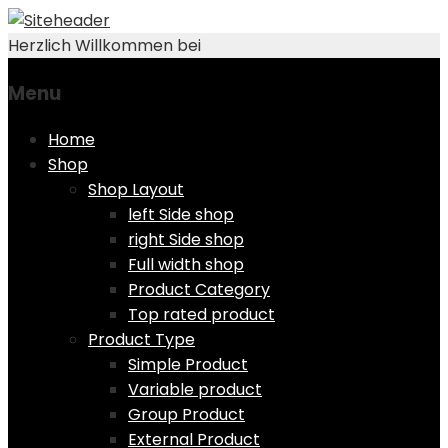
Herzlich Willkommen bei
Menu
Skip
Home
to
Shop
content
Shop Layout
left Side shop
right Side shop
Full width shop
Product Category
Top rated product
Product Type
Simple Product
Variable product
Group Product
External Product