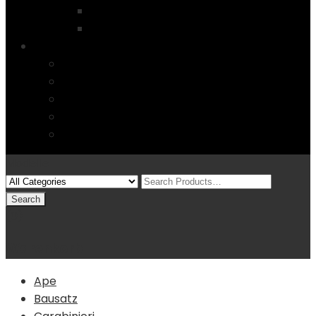
Startseite
4 Columns
Features
Über uns
Kontakt
Typography
FAQs
Sitemap
Modelle
(0)
Warenkorb
Ape
Bausatz