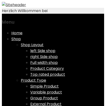
Herzlich Willkommen bei
Menu
Skip
Home
to
Shop
content
Shop Layout
left Side shop
right Side shop
Full width shop
Product Category
Top rated product
Product Type
Simple Product
Variable product
Group Product
External Product