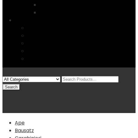
Startseite
4 Columns
Features
Über uns
Kontakt
Typography
FAQs
Sitemap
Modelle
(0)
Warenkorb
Ape
Bausatz