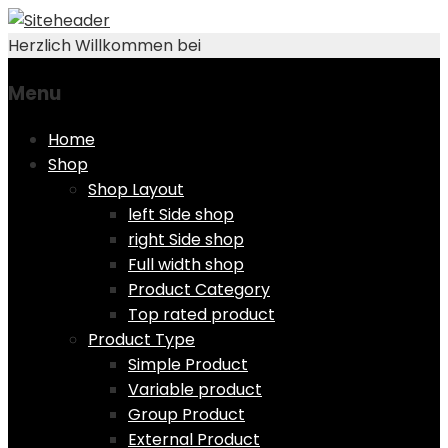
Herzlich Willkommen bei
Menu
Skip
Home
to
Shop
content
Shop Layout
left Side shop
right Side shop
Full width shop
Product Category
Top rated product
Product Type
Simple Product
Variable product
Group Product
External Product