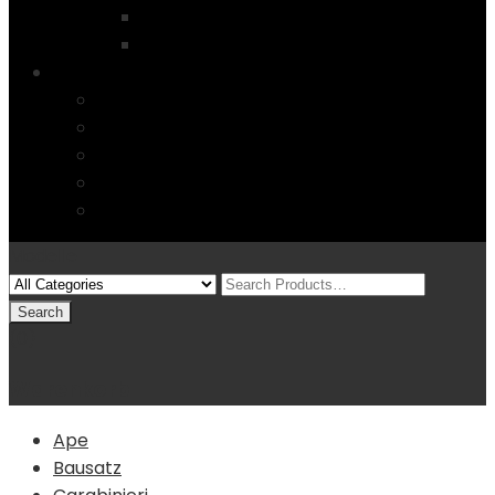
Startseite
4 Columns
Features
Über uns
Kontakt
Typography
FAQs
Sitemap
Modelle
(0)
Warenkorb
Ape
Bausatz