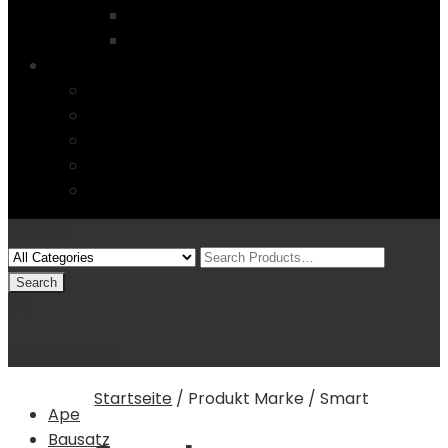
Startseite
4 Columns
Features
Über uns
Kontakt
Typography
FAQs
Sitemap
Modelle
(0)
Warenkorb
Startseite
/
Produkt Marke
/
Smart
Ape
Bausatz