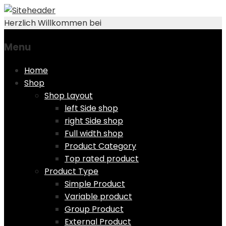
Herzlich Willkommen bei
Menu
Skip
Home
to
Shop
content
Shop Layout
left Side shop
right Side shop
Full width shop
Product Category
Top rated product
Product Type
Simple Product
Variable product
Group Product
External Product