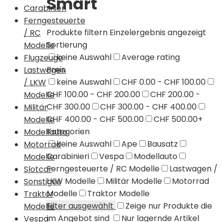
Smart
Carabinieri
Ferngesteuerte
Produkte filtern
Einzelergebnis angezeigt
/ RC
Sortierung
Modelle
keine Auswahl
Average rating
Flugzeuge
Preis
Lastwagen
keine Auswahl
CHF 0.00 - CHF 100.00
/ LKW
CHF 100.00 - CHF 200.00
CHF 200.00 -
Modelle
CHF 300.00
CHF 300.00 - CHF 400.00
Militär
CHF 400.00 - CHF 500.00
CHF 500.00+
Modelle
Kategorien
Modellauto
keine Auswahl
Ape
Bausatz
Motorrad
Carabinieri
Vespa
Modellauto
Modelle
Ferngesteuerte / RC Modelle
Lastwagen /
Slotcar
LKW Modelle
Militär Modelle
Motorrad
Sonstiges
Modelle
Traktor Modelle
Traktor
Filter ausgewählt
Zeige nur Produkte die
Modelle
im Angebot sind
Nur lagernde Artikel
Vespa