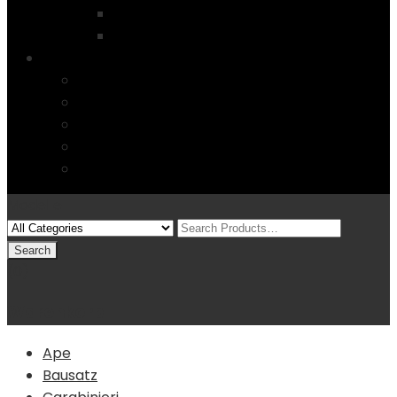
Startseite
4 Columns
Features
Über uns
Kontakt
Typography
FAQs
Sitemap
Modelle
(0)
Warenkorb
Ape
Bausatz