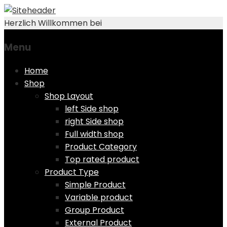
Herzlich Willkommen bei
Menu
Skip
Home
to
Shop
content
Shop Layout
left Side shop
right Side shop
Full width shop
Product Category
Top rated product
Product Type
Simple Product
Variable product
Group Product
External Product