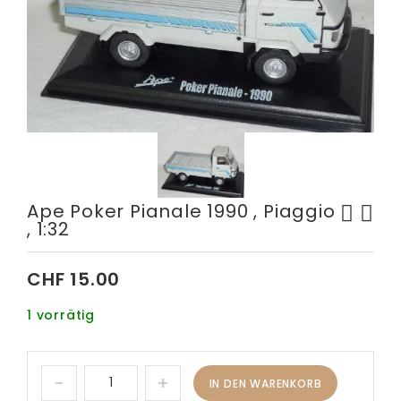
Ape Poker Pianale 1990 , Piaggio
, 1:32
Citroen C4 WRC Rally du Var
Alfa Romeo Alfetta GT 1.8 (
2009 "Red Bull" , Norev ,
GTV ) 1974 , Special
CHF
15.00
1:43
Centenary Edition , 1:24
1 vorrätig
IN DEN WARENKORB