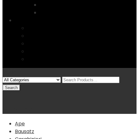
Startseite
4 Columns
Features
Über uns
Kontakt
Typography
FAQs
Sitemap
Modelle
(0)
Warenkorb
Ape
Bausatz