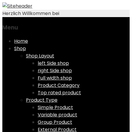
Herzlich Willkommen bei
Menu
Skip
Home
to
Shop
content
Shop Layout
left Side shop
right Side shop
Full width shop
Product Category
Top rated product
Product Type
Simple Product
Variable product
Group Product
External Product