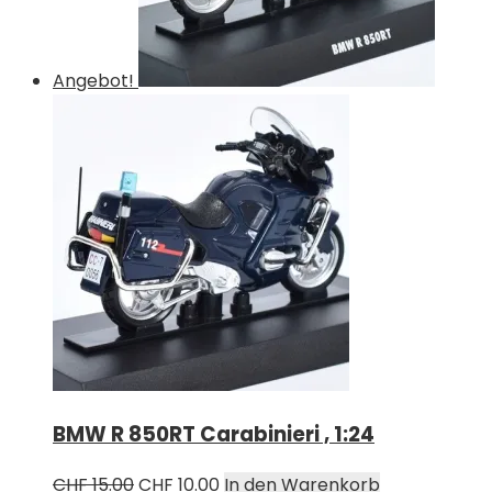
Angebot!
BMW R 850RT Carabinieri , 1:24
Ursprünglicher
Aktueller
CHF
15.00
CHF
10.00
In den Warenkorb