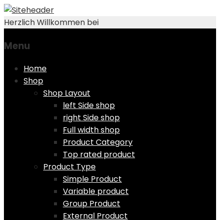
Herzlich Willkommen bei
Menu
Skip
Home
to
Shop
content
Shop Layout
left Side shop
right Side shop
Full width shop
Product Category
Top rated product
Product Type
Simple Product
Variable product
Group Product
External Product