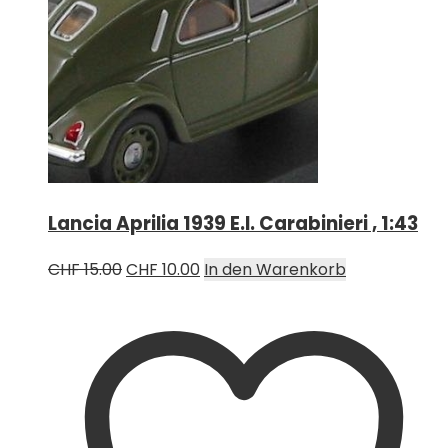
Lancia Aprilia 1939 E.I. Carabinieri , 1:43
Ursprünglicher
Aktueller
CHF
15.00
CHF
10.00
In den Warenkorb
Preis
Preis
war:
ist:
CHF 15.00
CHF 10.00.