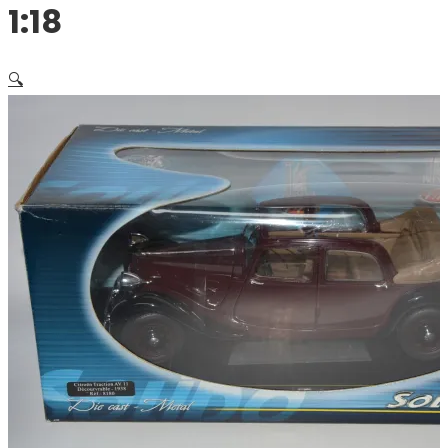
1:18
🔍