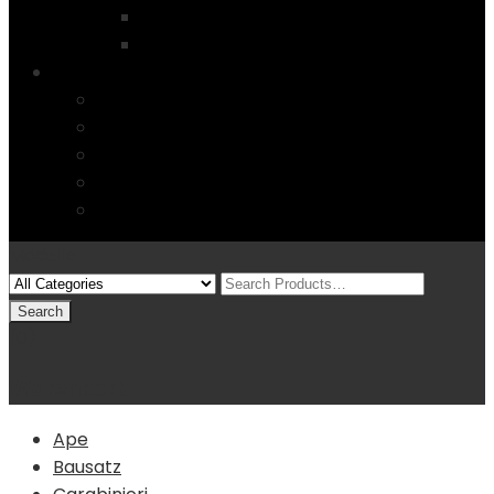
Startseite
4 Columns
Features
Über uns
Kontakt
Typography
FAQs
Sitemap
Modelle
(0)
Warenkorb
Ape
Bausatz