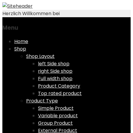
Herzlich Willkommen bei
Menu
Skip
Home
to
Shop
content
Shop Layout
left Side shop
right Side shop
Full width shop
Product Category
Top rated product
Product Type
Simple Product
Variable product
Group Product
External Product