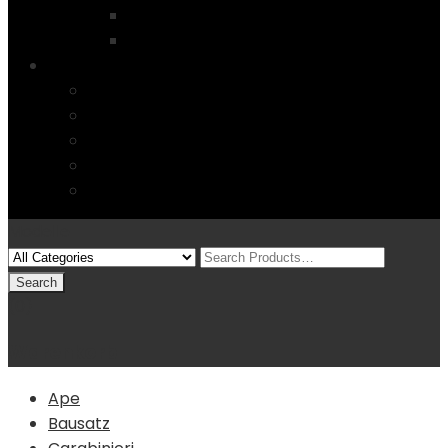
Startseite
4 Columns
Features
Über uns
Kontakt
Typography
FAQs
Sitemap
Modelle
(0)
Warenkorb
Ape
Bausatz