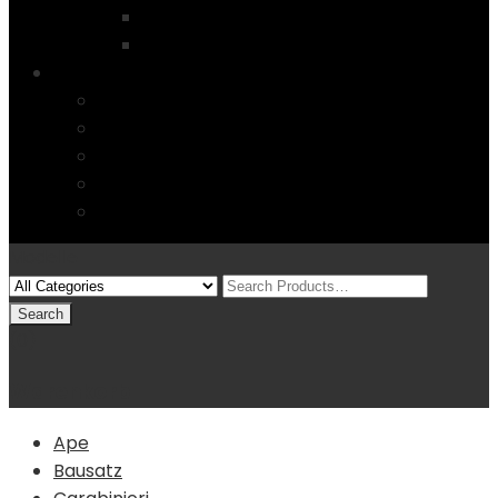
Startseite
4 Columns
Features
Über uns
Kontakt
Typography
FAQs
Sitemap
Modelle
(0)
Warenkorb
Ape
Bausatz