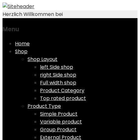
Herzlich Willkommen bei
Menu
Skip
Home
to
Shop
content
Shop Layout
left Side shop
right Side shop
Full width shop
Product Category
Top rated product
Product Type
Simple Product
Variable product
Group Product
External Product