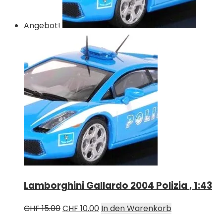
Angebot!
Lamborghini Gallardo 2004 Polizia , 1:43
Ursprünglicher
Aktueller
CHF
15.00
CHF
10.00
In den Warenkorb
Preis
Preis