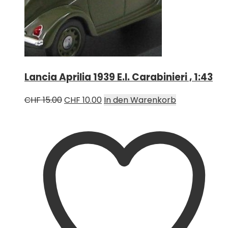
Lancia Aprilia 1939 E.I. Carabinieri , 1:43
Ursprünglicher
Aktueller
CHF
15.00
CHF
10.00
In den Warenkorb
Preis
Preis
war:
ist:
CHF 15.00
CHF 10.00.