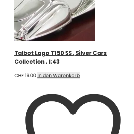
Talbot Lago T150 SS , Silver Cars
Collection , 1:43
CHF
19.00
In den Warenkorb