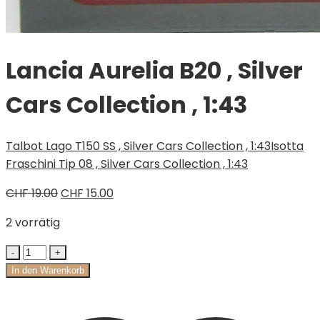
Lancia Aurelia B20 , Silver
Cars Collection , 1:43
Talbot Lago T150 SS , Silver Cars Collection , 1:43
Isotta
Fraschini Tip 08 , Silver Cars Collection , 1:43
Ursprünglicher
Aktueller
CHF
19.00
CHF
15.00
Preis
Preis
2 vorrätig
war:
ist:
CHF 19.00
CHF 15.00.
In den Warenkorb