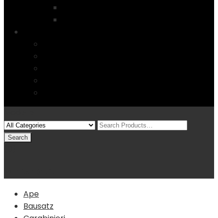
Startseite
4 Columns
Features
Über uns
Kontakt
Typography
FAQs
Sitemap
Modelle
(0)
Warenkorb
Ape
Bausatz