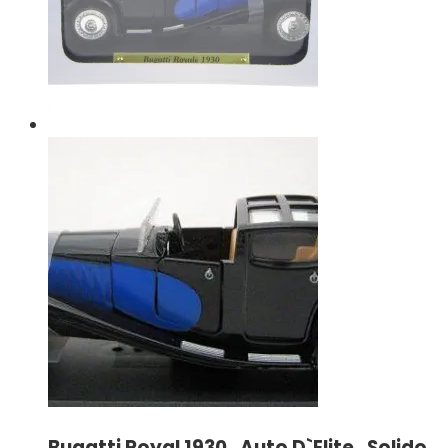
Bugatti Royal 1930 , Auto D`Elite , Solido ,