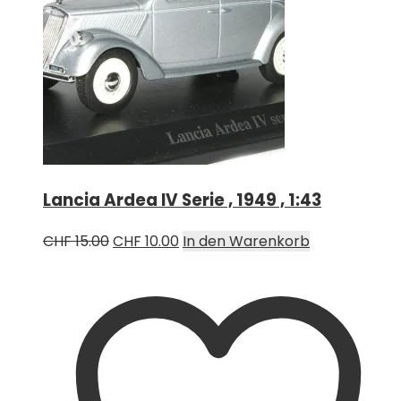
Lancia Ardea IV Serie , 1949 , 1:43
Ursprünglicher
Aktueller
CHF
15.00
CHF
10.00
In den Warenkorb
Preis
Preis
war:
ist:
CHF 15.00
CHF 10.00.