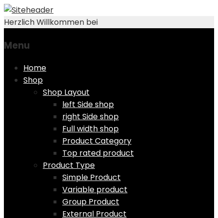
Herzlich Willkommen bei
Menu
Skip
Home
to
Shop
content
Shop Layout
left Side shop
right Side shop
Full width shop
Product Category
Top rated product
Product Type
Simple Product
Variable product
Group Product
External Product