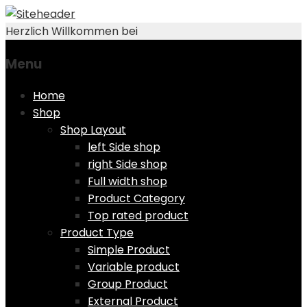
Herzlich Willkommen bei
Menu
Skip
Home
to
Shop
content
Shop Layout
left Side shop
right Side shop
Full width shop
Product Category
Top rated product
Product Type
Simple Product
Variable product
Group Product
External Product