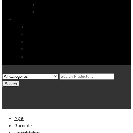
Startseite
4 Columns
Features
Über uns
Kontakt
Typography
FAQs
Sitemap
Modelle
(0)
Warenkorb
Ape
Bausatz