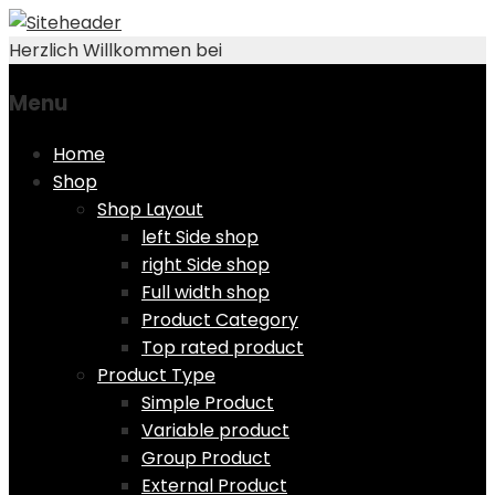
Herzlich Willkommen bei
Menu
Skip
Home
to
Shop
content
Shop Layout
left Side shop
right Side shop
Full width shop
Product Category
Top rated product
Product Type
Simple Product
Variable product
Group Product
External Product