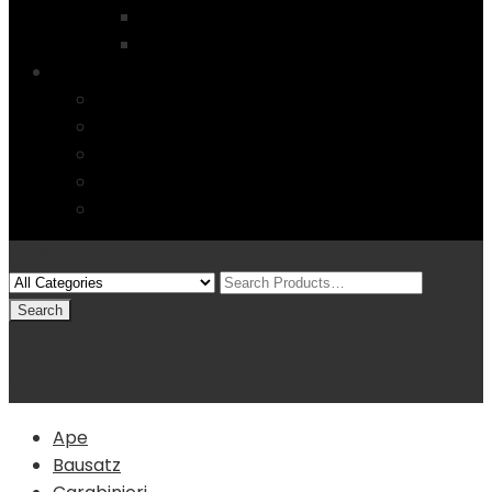
Startseite
4 Columns
Features
Über uns
Kontakt
Typography
FAQs
Sitemap
Modelle
(0)
Warenkorb
Ape
Bausatz