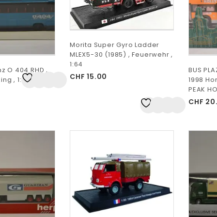
Morita Super Gyro Ladder
MLEX5-30 (1985) , Feuerwehr ,
1:64
z O 404 RHD ,
BUS PL
CHF
15.00
ing , 1:87
1998 Ho
Auf
PEAK HOR
die Wunschliste
CHF
20
Auf
die Wunschliste