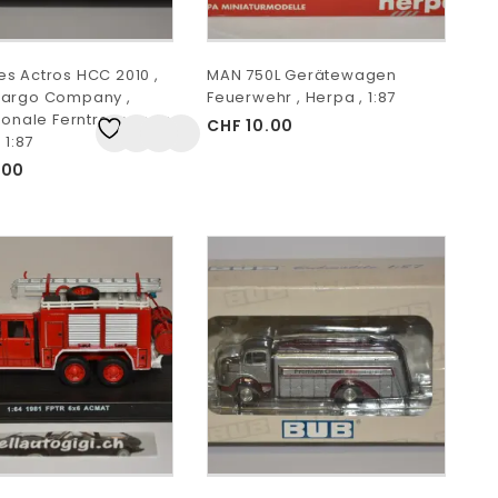
s Actros HCC 2010 ,
MAN 750L Gerätewagen
argo Company ,
Feuerwehr , Herpa , 1:87
tionale Ferntransporte
CHF
10.00
 1:87
Auf
die Wunschliste
.00