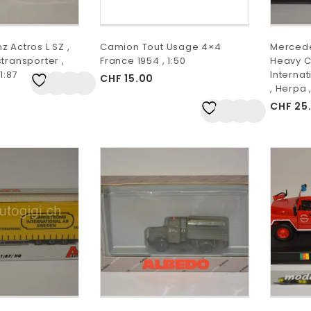
 Actros L SZ ,
Camion Tout Usage 4×4
Mercede
transporter ,
France 1954 , 1:50
Heavy C
1:87
Interna
CHF
15.00
Auf
, Herpa ,
die Wunschliste
CHF
25
Auf
die Wunschliste