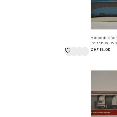
Mercedes Ben
Reisebus , Wik
CHF
15.00
Auf
die Wunschliste