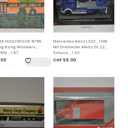
AZA HOLLYWOOD N°85
Mercedes Benz L322 , THW
ng Kong Wonders ,
Mit Drehleiter Mertz DL 22 ,
SE , 1:87
Schuco , 1:43
.00
CHF
59.00
Auf
die Wunschliste