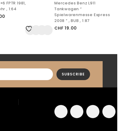
×6 FPTR 1981,
Mercedes Benz L911
r , 1:64
Tankwagen “
Spielwarenmesse Express
00
2008 “ , BUB , 1:87
CHF
19.00
Auf
die Wunschliste