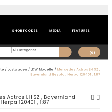
G
SHORTCODES
MEDIA
FEATURES
(0)
ite
/
Lastwagen / LKW Modelle
/
Mercedes Actros LH SZ ,
Bayernland Bezold , Herpa 120401 , 1:87
s Actros LH SZ , Bayernland
 Herpa 120401 , 1:87
Mercedes Benz Klärschlamm
Rover 2000 , Corgi Toys ,
Pumpwagen , Albedo , 1:87
1:43