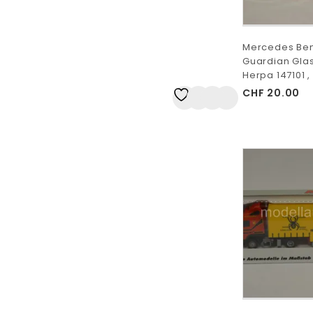
Mercedes Benz
Guardian Glas
Herpa 147101 , 
CHF
20.00
Auf
die Wunschliste