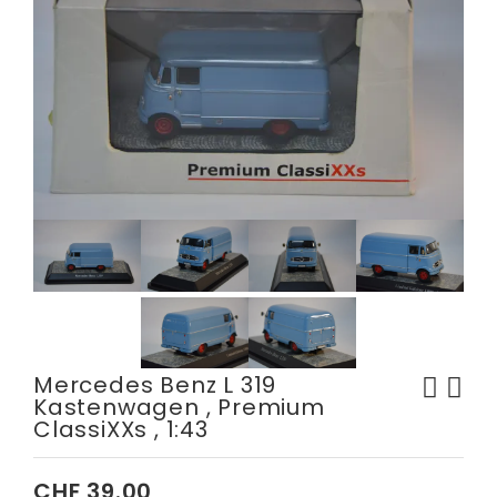
Mercedes Benz L 319
Kastenwagen , Premium
Playmobil Knight Rider
Porsche 911 (997) GT3 RSR ,
ClassiXXs , 1:43
K.I.T.T. , mit Licht und
Minichamps , 1:43
Sound , 70924
CHF
39.00