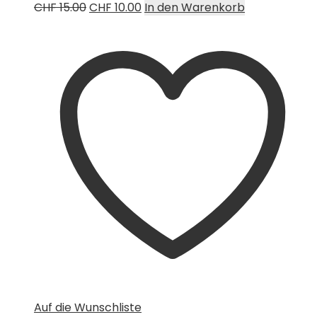
Ursprünglicher
Aktueller
CHF
15.00
CHF
10.00
In den Warenkorb
Preis
Preis
war:
ist:
CHF 15.00
CHF 10.00.
Auf die Wunschliste