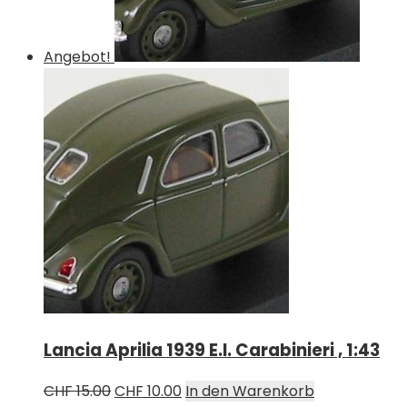
Angebot!
Lancia Aprilia 1939 E.I. Carabinieri , 1:43
Ursprünglicher
Aktueller
CHF
15.00
CHF
10.00
In den Warenkorb