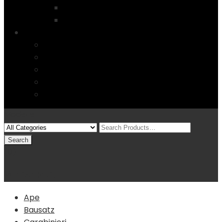
Startseite
4 Columns
Features
Über uns
Kontakt
Typography
FAQs
Sitemap
Modelle
(0)
Warenkorb
Ape
Bausatz