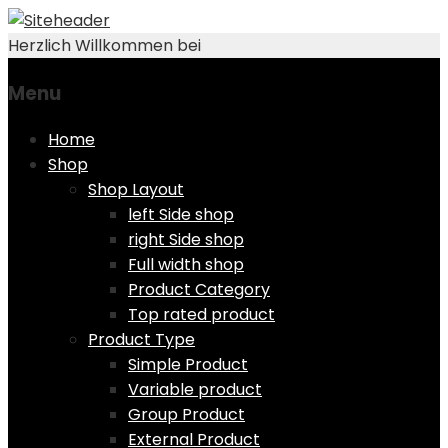
Herzlich Willkommen bei
Menu
Skip
Home
to
Shop
content
Shop Layout
left Side shop
right Side shop
Full width shop
Product Category
Top rated product
Product Type
Simple Product
Variable product
Group Product
External Product