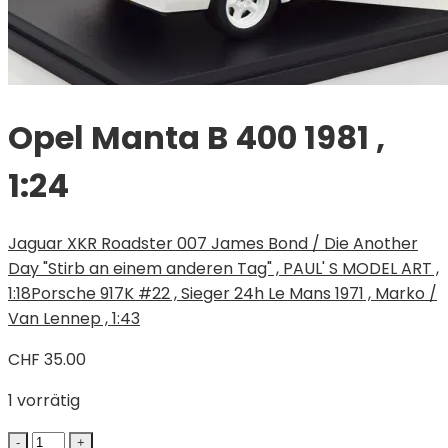
Opel Manta B 400 1981 ,
1:24
Jaguar XKR Roadster 007 James Bond / Die Another
Day "Stirb an einem anderen Tag" , PAUL' S MODEL ART ,
1:18
Porsche 917K #22 , Sieger 24h Le Mans 1971 , Marko /
Van Lennep , 1:43
CHF
35.00
1 vorrätig