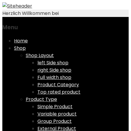
Herzlich Willkommen bei
Menu
Skip
Home
to
Shop
content
Shop Layout
left Side shop
right Side shop
Full width shop
Product Category
Top rated product
Product Type
Simple Product
Variable product
Group Product
External Product