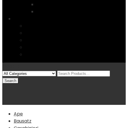
Startseite
4 Columns
Features
Über uns
Kontakt
Typography
FAQs
Sitemap
Modelle
(0)
Warenkorb
Ape
Bausatz