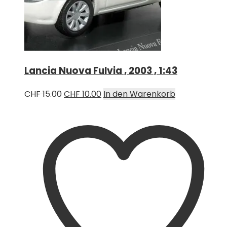
Lancia Nuova Fulvia , 2003 , 1:43
Ursprünglicher
Aktueller
CHF
15.00
CHF
10.00
In den Warenkorb
Preis
Preis
war:
ist:
CHF 15.00
CHF 10.00.