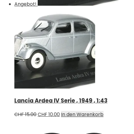
Angebot!
Lancia Ardea IV Serie , 1949 , 1:43
Ursprünglicher
Aktueller
CHF
15.00
CHF
10.00
In den Warenkorb
Preis
Preis
war:
ist: