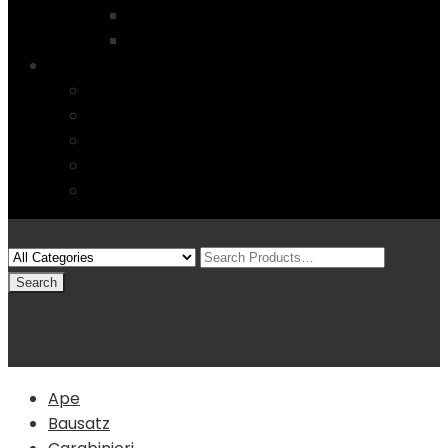
Startseite
4 Columns
Features
Über uns
Kontakt
Typography
FAQs
Sitemap
Modelle
(0)
Warenkorb
Ape
Bausatz