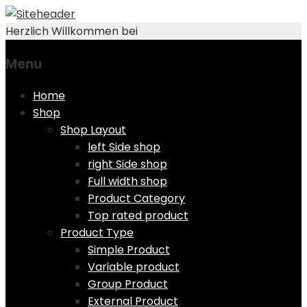
Herzlich Willkommen bei
Menu
Skip
Home
to
Shop
content
Shop Layout
left Side shop
right Side shop
Full width shop
Product Category
Top rated product
Product Type
Simple Product
Variable product
Group Product
External Product