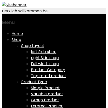
Herzlich Willkommen bei
Menu
Skip
Home
to
Shop
content
Shop Layout
left Side shop
right Side shop
Full width shop
Product Category
Top rated product
Product Type
Simple Product
Variable product
Group Product
External Product