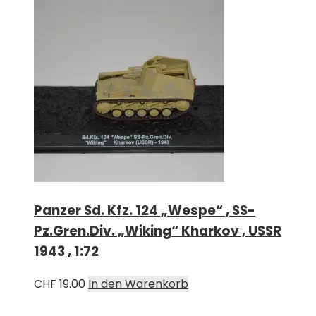
Panzer Sd. Kfz. 124 „Wespe“ , SS-
Pz.Gren.Div. „Wiking“ Kharkov , USSR
1943 , 1:72
CHF
19.00
In den Warenkorb