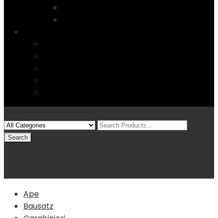
Startseite
4 Columns
Features
Über uns
Kontakt
Typography
FAQs
Sitemap
Modelle
(0)
Warenkorb
Ape
Bausatz