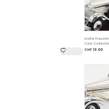
Isotta Fraschin
Cars Collectio
CHF
19.00
Auf
die Wunschliste