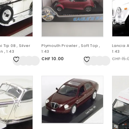
i Tip 08 , Silver
Plymouth Prowler , Soft Top ,
Lancia Ap
n , 1:43
1:43
1:43
CHF
10.00
CHF
15.
Auf
Auf
die Wunschliste
die Wunschliste