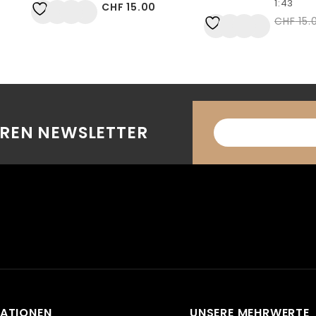
1:43
CHF
15.00
Auf
CHF
15.
die Wunschliste
Auf
die Wunschliste
EREN NEWSLETTER
ATIONEN
UNSERE MEHRWERTE