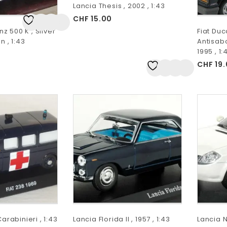
Lancia Thesis , 2002 , 1:43
CHF
15.00
Auf
 500 K , Silver
Fiat Duc
die Wunschliste
n , 1:43
Antisabo
1995 , 1:
CHF
19.
Auf
die Wunschliste
arabinieri , 1:43
Lancia Florida II , 1957 , 1:43
Lancia N