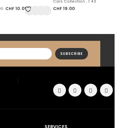
Cars Collection , 1:43
00
CHF
10.00
CHF
19.00
Auf
die Wunschliste
SERVICES