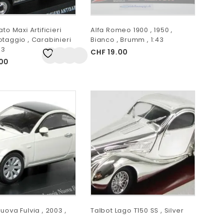
ato Maxi Artificieri
Alfa Romeo 1900 , 1950 ,
taggio , Carabinieri
Bianco , Brumm , 1:43
43
CHF
19.00
Auf
00
die Wunschliste
uova Fulvia , 2003 ,
Talbot Lago T150 SS , Silver