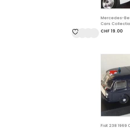
Mercedes-Benz
Cars Collectio
CHF
19.00
Auf
die Wunschliste
Fiat 238 1969 C