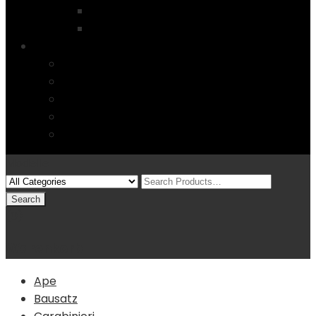
Startseite
4 Columns
Features
Über uns
Kontakt
Typography
FAQs
Sitemap
Modelle
(0)
Warenkorb
Ape
Bausatz