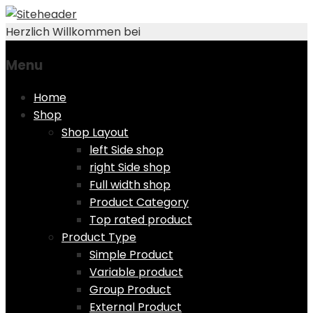
Herzlich Willkommen bei
Menu
Skip
Home
to
Shop
content
Shop Layout
left Side shop
right Side shop
Full width shop
Product Category
Top rated product
Product Type
Simple Product
Variable product
Group Product
External Product