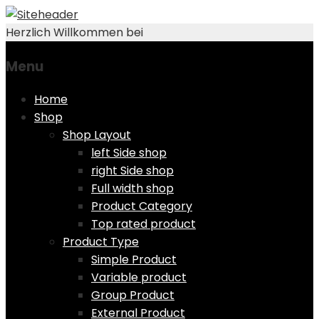
Herzlich Willkommen bei
Menu
Skip
Home
to
Shop
content
Shop Layout
left Side shop
right Side shop
Full width shop
Product Category
Top rated product
Product Type
Simple Product
Variable product
Group Product
External Product