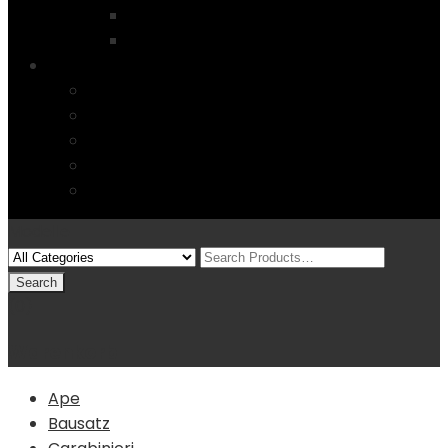
Startseite
4 Columns
Features
Über uns
Kontakt
Typography
FAQs
Sitemap
Modelle
(0)
Warenkorb
Ape
Bausatz