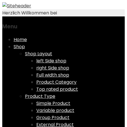
Herzlich Willkommen bei
Menu
Skip
Home
to
Shop
content
Shop Layout
left Side shop
right Side shop
Full width shop
Product Category
Top rated product
Product Type
Simple Product
Variable product
Group Product
External Product