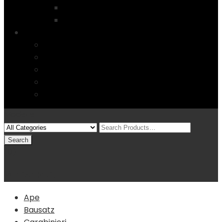
Startseite
4 Columns
Features
Über uns
Kontakt
Typography
FAQs
Sitemap
Modelle
(0)
Warenkorb
Ape
Bausatz