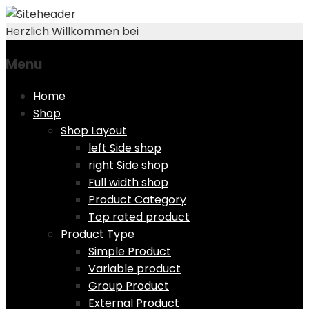
Herzlich Willkommen bei
Menu
Skip
Home
to
Shop
content
Shop Layout
left Side shop
right Side shop
Full width shop
Product Category
Top rated product
Product Type
Simple Product
Variable product
Group Product
External Product