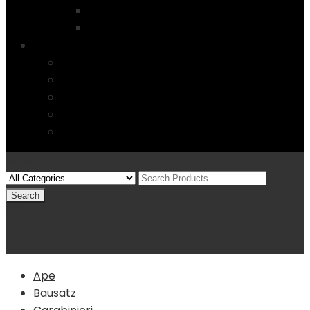
Startseite
4 Columns
Features
Über uns
Kontakt
Typography
FAQs
Sitemap
Modelle
(0)
Warenkorb
Ape
Bausatz