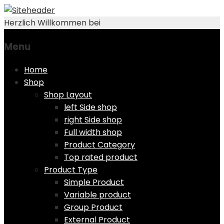
Herzlich Willkommen bei
Menu
Skip
Home
to
Shop
content
Shop Layout
left Side shop
right Side shop
Full width shop
Product Category
Top rated product
Product Type
Simple Product
Variable product
Group Product
External Product