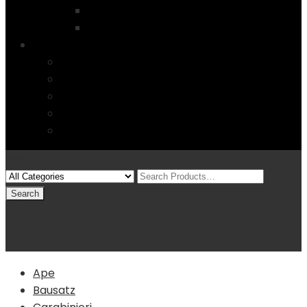
Startseite
4 Columns
Features
Über uns
Kontakt
Typography
FAQs
Sitemap
Modelle
(0)
Warenkorb
Ape
Bausatz