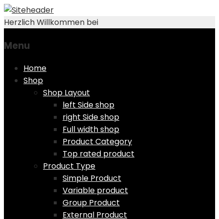
Herzlich Willkommen bei
Menu
Skip
Home
to
Shop
content
Shop Layout
left Side shop
right Side shop
Full width shop
Product Category
Top rated product
Product Type
Simple Product
Variable product
Group Product
External Product