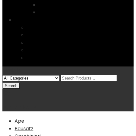
Startseite
4 Columns
Features
Über uns
Kontakt
Typography
FAQs
Sitemap
Modelle
(0)
Warenkorb
Ape
Bausatz