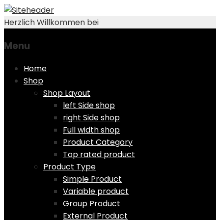
Herzlich Willkommen bei
Menu
Skip
Home
to
Shop
content
Shop Layout
left Side shop
right Side shop
Full width shop
Product Category
Top rated product
Product Type
Simple Product
Variable product
Group Product
External Product