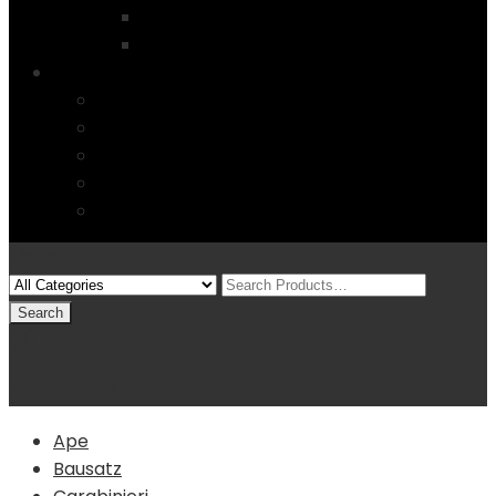
Startseite
4 Columns
Features
Über uns
Kontakt
Typography
FAQs
Sitemap
Modelle
(0)
Warenkorb
Ape
Bausatz