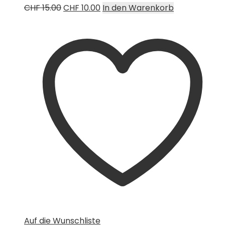
Ursprünglicher
Aktueller
CHF
15.00
CHF
10.00
In den Warenkorb
Preis
Preis
war:
ist:
CHF 15.00
CHF 10.00.
Auf die Wunschliste