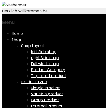
Herzlich Willkommen bei
Menu
Skip
Home
to
Shop
content
Shop Layout
left Side shop
right Side shop
Full width shop
Product Category
Top rated product
Product Type
Simple Product
Variable product
Group Product
External Product