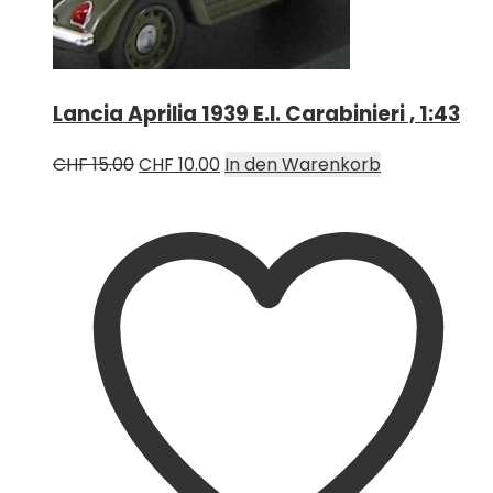
Lancia Aprilia 1939 E.I. Carabinieri , 1:43
Ursprünglicher
Aktueller
CHF
15.00
CHF
10.00
In den Warenkorb
Preis
Preis
war:
ist:
CHF 15.00
CHF 10.00.