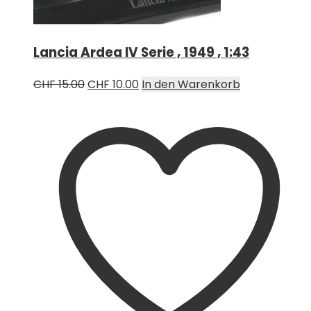
Lancia Ardea IV Serie , 1949 , 1:43
Ursprünglicher
Aktueller
CHF
15.00
CHF
10.00
In den Warenkorb
Preis
Preis
war:
ist:
CHF 15.00
CHF 10.00.