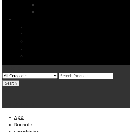
Startseite
4 Columns
Features
Über uns
Kontakt
Typography
FAQs
Sitemap
Modelle
(0)
Warenkorb
Ape
Bausatz