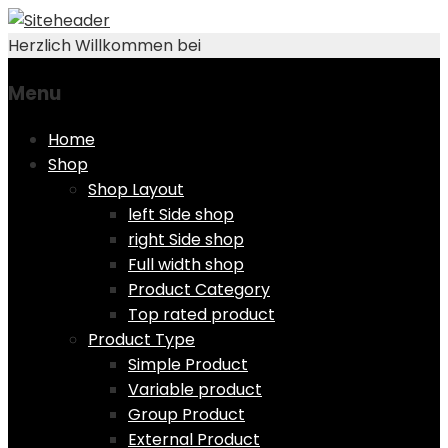
Herzlich Willkommen bei
Menu
Skip
Home
to
Shop
content
Shop Layout
left Side shop
right Side shop
Full width shop
Product Category
Top rated product
Product Type
Simple Product
Variable product
Group Product
External Product