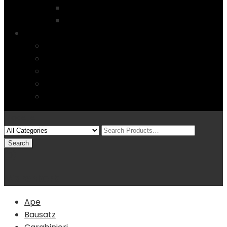
Startseite
4 Columns
Features
Über uns
Kontakt
Typography
FAQs
Sitemap
Modelle
(0)
Warenkorb
Ape
Bausatz