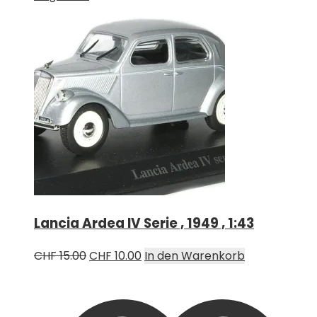
Lancia Ardea IV Serie , 1949 , 1:43
Ursprünglicher
Aktueller
CHF
15.00
CHF
10.00
In den Warenkorb
Preis
Preis
war:
ist:
CHF 15.00
CHF 10.00.