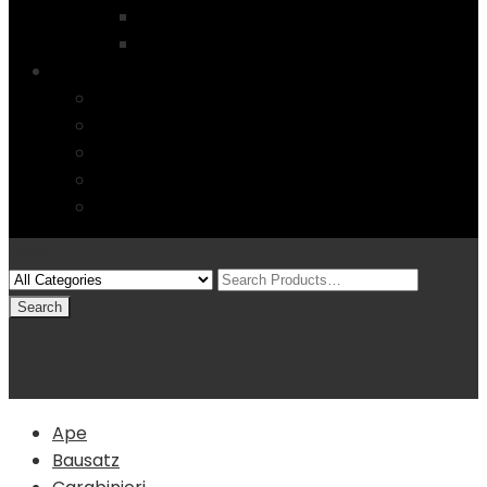
Startseite
4 Columns
Features
Über uns
Kontakt
Typography
FAQs
Sitemap
Modelle
(0)
Warenkorb
Ape
Bausatz