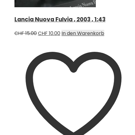
Lancia Nuova Fulvia , 2003 , 1:43
Ursprünglicher
Aktueller
CHF
15.00
CHF
10.00
In den Warenkorb
Preis
Preis
war:
ist:
CHF 15.00
CHF 10.00.