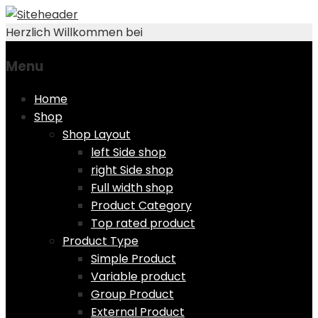
Herzlich Willkommen bei
Menu
Skip
Home
to
Shop
content
Shop Layout
left Side shop
right Side shop
Full width shop
Product Category
Top rated product
Product Type
Simple Product
Variable product
Group Product
External Product