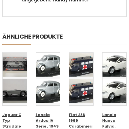
ÄHNLICHE PRODUKTE
Jaguar C
Lancia
Fiat 238
Lancia
Typ
Ardea IV
1969
Nuova
Stradale
Serie , 1949
Carabinieri
Fulvia ,