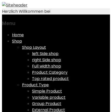
Herzlich Willkommen bei
Menu
Skip
Home
to
Shop
content
Shop Layout
left Side shop
right Side shop
Full width shop
Product Category
Top rated product
Product Type
Simple Product
Variable product
Group Product
External Product