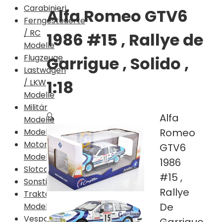
Carabinieri
Alfa Romeo GTV6
Ferngesteuerte
/ RC
1986 #15 , Rallye de
Modelle
Flugzeuge
Garrigue , Solido ,
Lastwagen
1:18
/ LKW
Modelle
Militär
🔍
Alfa
Modelle
Romeo
Modellauto
Motorrad
GTV6
Modelle
1986
Slotcar
#15 ,
Sonstiges
Rallye
Traktor
De
Modelle
Vespa