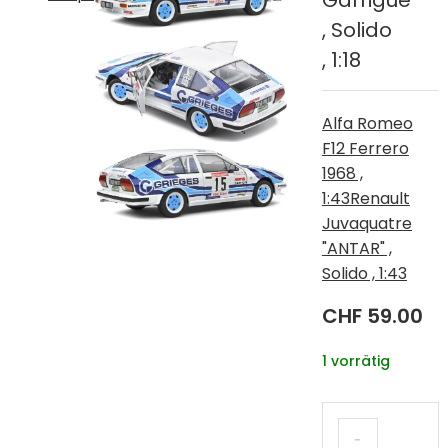
Garrigue
, Solido
, 1:18
Alfa Romeo
F12 Ferrero
1968 ,
1:43
Renault
Juvaquatre
"ANTAR" ,
Solido , 1:43
CHF
59.00
1 vorrätig