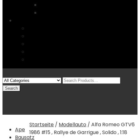
Startseite
4 Columns
Features
Über uns
Kontakt
Typography
FAQs
Sitemap
Modelle
(0)
Warenkorb
Startseite
/
Modellauto
/
Alfa Romeo GTV6
Ape
1986 #15 , Rallye de Garrigue , Solido , 1:18
Bausatz