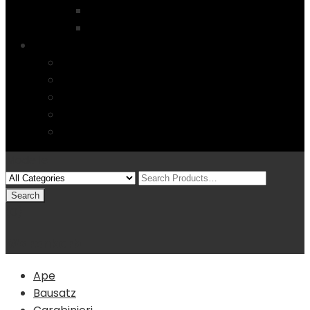
Startseite
4 Columns
Features
Über uns
Kontakt
Typography
FAQs
Sitemap
Modelle
(0)
Warenkorb
Ape
Bausatz