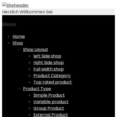
Herzlich Willkommen bei
Menu
Skip
Home
to
Shop
content
Shop Layout
left Side shop
right Side shop
Full width shop
Product Category
Top rated product
Product Type
Simple Product
Variable product
Group Product
External Product