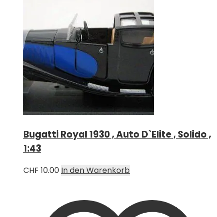
Bugatti Royal 1930 , Auto D`Elite , Solido ,
1:43
CHF
10.00
In den Warenkorb