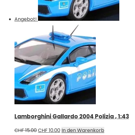
Angebot!
Lamborghini Gallardo 2004 Polizia , 1:43
Ursprünglicher
Aktueller
CHF
15.00
CHF
10.00
In den Warenkorb