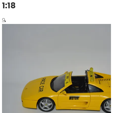
1:18
🔍