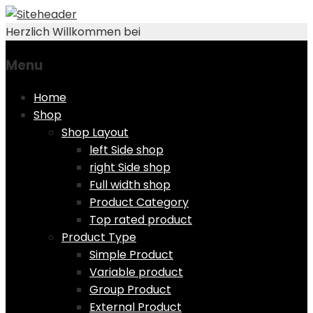
Herzlich Willkommen bei
Menu
Skip
Home
to
Shop
content
Shop Layout
left Side shop
right Side shop
Full width shop
Product Category
Top rated product
Product Type
Simple Product
Variable product
Group Product
External Product