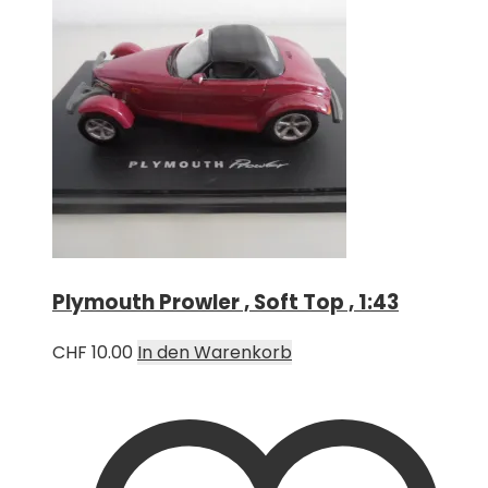
Plymouth Prowler , Soft Top , 1:43
CHF
10.00
In den Warenkorb