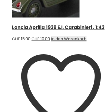
Lancia Aprilia 1939 E.I. Carabinieri , 1:43
Ursprünglicher
Aktueller
CHF
15.00
CHF
10.00
In den Warenkorb
Preis
Preis
war:
ist:
CHF 15.00
CHF 10.00.