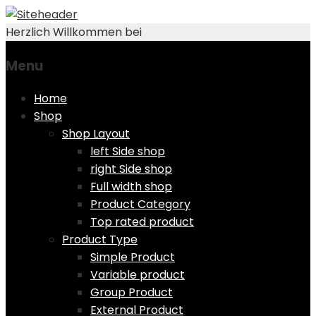
Herzlich Willkommen bei
Menu
Skip
Home
to
Shop
content
Shop Layout
left Side shop
right Side shop
Full width shop
Product Category
Top rated product
Product Type
Simple Product
Variable product
Group Product
External Product