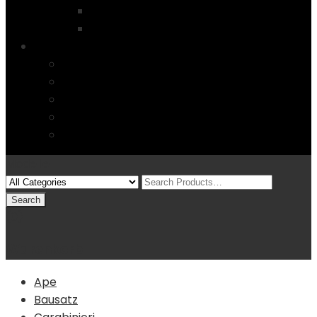
Startseite
4 Columns
Features
Über uns
Kontakt
Typography
FAQs
Sitemap
Modelle
(0)
Warenkorb
Ape
Bausatz