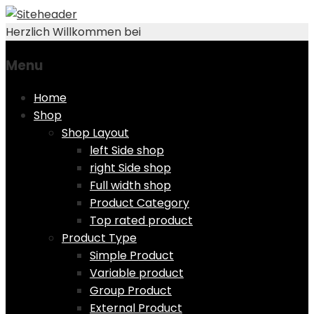
Herzlich Willkommen bei
Menu
Skip
Home
to
Shop
content
Shop Layout
left Side shop
right Side shop
Full width shop
Product Category
Top rated product
Product Type
Simple Product
Variable product
Group Product
External Product