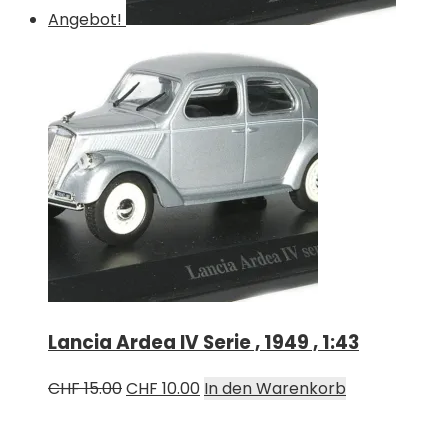
Angebot!
Lancia Ardea IV Serie , 1949 , 1:43
Ursprünglicher
Aktueller
CHF
15.00
CHF
10.00
In den Warenkorb
Preis
Preis
war:
ist: