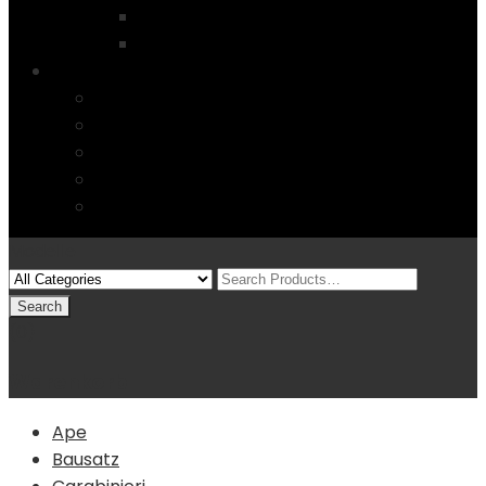
Startseite
4 Columns
Features
Über uns
Kontakt
Typography
FAQs
Sitemap
Modelle
(0)
Warenkorb
Ape
Bausatz