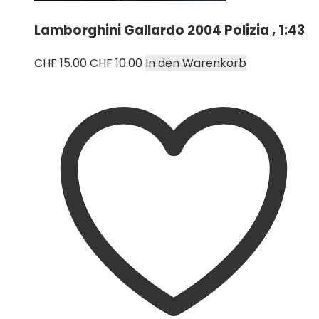
Lamborghini Gallardo 2004 Polizia , 1:43
Ursprünglicher
Aktueller
CHF
15.00
CHF
10.00
In den Warenkorb
Preis
Preis
war:
ist:
CHF 15.00
CHF 10.00.