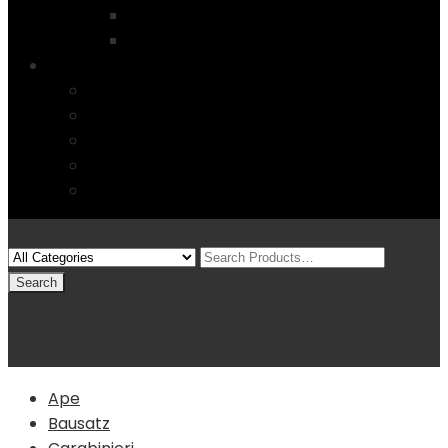
Startseite
4 Columns
Features
Über uns
Kontakt
Typography
FAQs
Sitemap
Modelle
(0)
Warenkorb
Ape
Bausatz