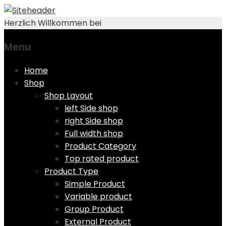
Herzlich Willkommen bei
Menu
Skip
Home
to
Shop
content
Shop Layout
left Side shop
right Side shop
Full width shop
Product Category
Top rated product
Product Type
Simple Product
Variable product
Group Product
External Product