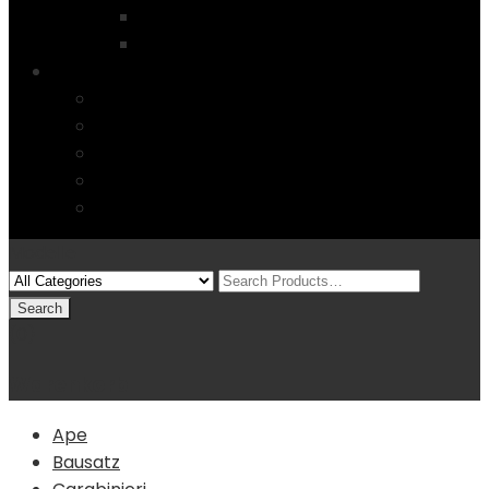
Startseite
4 Columns
Features
Über uns
Kontakt
Typography
FAQs
Sitemap
Modelle
(0)
Warenkorb
Ape
Bausatz