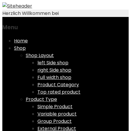
Herzlich Willkommen bei
Menu
Skip
Home
to
Shop
content
Shop Layout
left Side shop
right Side shop
Full width shop
Product Category
Top rated product
Product Type
Simple Product
Variable product
Group Product
External Product