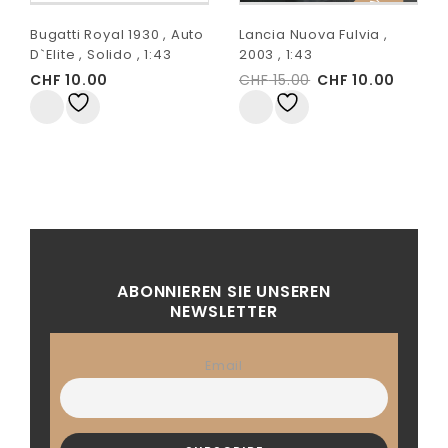
Bugatti Royal 1930 , Auto
Lancia Nuova Fulvia ,
D`Elite , Solido , 1:43
2003 , 1:43
CHF
10.00
CHF
15.00
CHF
10.00
Auf
Auf
die Wunschliste
die Wunschliste
ABONNIEREN SIE UNSEREN
NEWSLETTER
Email