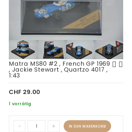
Matra MS80 #2 , French GP 1969
, Jackie Stewart , Quartzo 4017 ,
Lotus 49 - South #5 , F1
Tyrrell Yamaha 023 F1 1995
1:43
Africa GP 1968 , Graham
, Mika Salo , Onyx , 1:43
Hill , Quartzo 4004 , 1:43
CHF
29.00
1 vorrätig
IN DEN WARENKORB