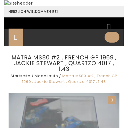
HERZLICH WILLKOMMEN BEI
MATRA MS80 #2 , FRENCH GP 1969 ,
JACKIE STEWART , QUARTZO 4017 ,
1:43
Startseite
/
Modellauto
/
Matra MS80 #2 , French GP
1969 , Jackie Stewart , Quartzo 4017 , 1:43