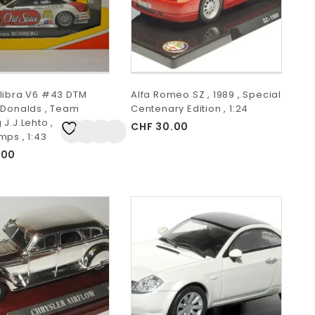
libra V6 #43 DTM
Alfa Romeo SZ , 1989 , Special
 Donalds , Team
Centenary Edition , 1:24
J.J.Lehto ,
CHF
30.00
mps , 1:43
Auf
die Wunschliste
.00