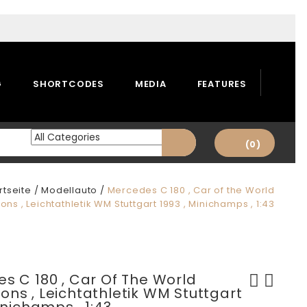
G
SHORTCODES
MEDIA
FEATURES
(0)
rtseite
/
Modellauto
/
Mercedes C 180 , Car of the World
ns , Leichtathletik WM Stuttgart 1993 , Minichamps , 1:43
s C 180 , Car Of The World
ns , Leichtathletik WM Stuttgart
AUDI 90 QUATTRO IMSA GTO ,
CITROEN DS 19 , CORGI TOYS