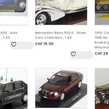
1930 , Auto
Mercedes-Benz 500 K , Silver
OPEL Ca
 , 1:43
Cars Collection , 1:43
1996 Mc
Rosberg 
CHF
19.00
Auf
Minicha
die Wunschliste
CHF
29
Auf
die Wunschliste