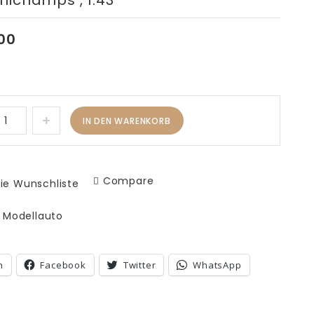
inichamps , 1:43
TEAM AUDI SPORT #04 ,
, 1:43
MILLER HIGH LIFE 500 km
00
IMSA1989 , WALTER ROHRL /
HANS JOACHIM STUCK , WERK83
, 1:18
IN DEN WARENKORB
Compare
ie Wunschliste
:
Modellauto
n
Facebook
Twitter
WhatsApp