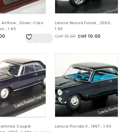
 Airflow , Silver-Cars
Lancia Nuova Fulvia , 2003 ,
on , 1:43
1:43
00
CHF
15.00
CHF
10.00
Auf
die Wunschliste
Flaminia Coupé
Lancia Florida II , 1957 , 1:43