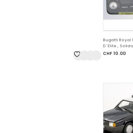
Bugatti Royal 
D`Elite , Solido
CHF
10.00
Auf
die Wunschliste