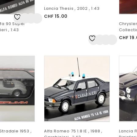
Lancia Thesis , 2002 , 1:43
CHF
15.00
Auf
fa 90 Super
Chrysler
die Wunschliste
eri , 1:43
Collecti
CHF
19.
Auf
die Wunschliste
Stradale 1953 ,
Alfa Romeo 75 1.8 IE , 1988 ,
Lancia 