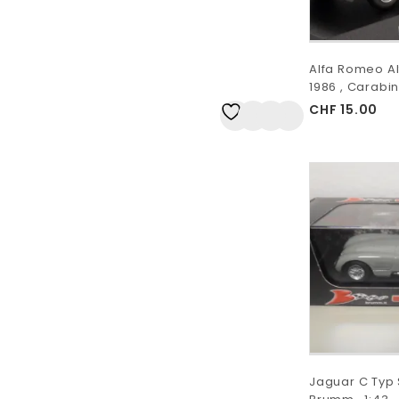
Alfa Romeo Al
1986 , Carabini
CHF
15.00
Auf
die Wunschliste
Jaguar C Typ 