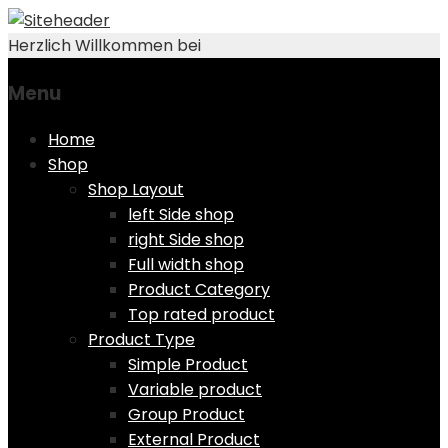
Herzlich Willkommen bei
Menu
Skip
Home
to
Shop
content
Shop Layout
left Side shop
right Side shop
Full width shop
Product Category
Top rated product
Product Type
Simple Product
Variable product
Group Product
External Product