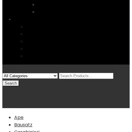
Startseite
4 Columns
Features
Über uns
Kontakt
Typography
FAQs
Sitemap
Modelle
(0)
Warenkorb
Ape
Bausatz