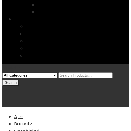
Startseite
4 Columns
Features
Über uns
Kontakt
Typography
FAQs
Sitemap
Modelle
(0)
Warenkorb
Ape
Bausatz