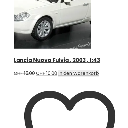
Lancia Nuova Fulvia , 2003 , 1:43
Ursprünglicher
Aktueller
CHF
15.00
CHF
10.00
In den Warenkorb
Preis
Preis
war:
ist:
CHF 15.00
CHF 10.00.