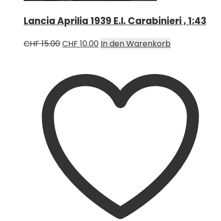
Lancia Aprilia 1939 E.I. Carabinieri , 1:43
Ursprünglicher
Aktueller
CHF
15.00
CHF
10.00
In den Warenkorb
Preis
Preis
war:
ist:
CHF 15.00
CHF 10.00.