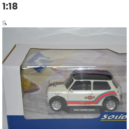
1:18
🔍