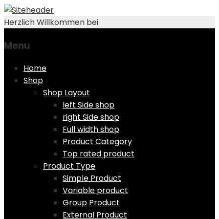
Herzlich Willkommen bei
Menu
Skip
Home
to
Shop
content
Shop Layout
left Side shop
right Side shop
Full width shop
Product Category
Top rated product
Product Type
Simple Product
Variable product
Group Product
External Product