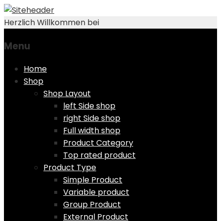
Herzlich Willkommen bei
Menu
Skip
Home
to
Shop
content
Shop Layout
left Side shop
right Side shop
Full width shop
Product Category
Top rated product
Product Type
Simple Product
Variable product
Group Product
External Product