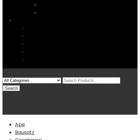
Startseite
4 Columns
Features
Über uns
Kontakt
Typography
FAQs
Sitemap
Modelle
(0)
Warenkorb
Ape
Bausatz